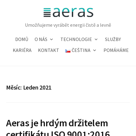
Přejít
k
obsahu
Umožňujeme vyrábět energii čistě a levně
webu
DOMŮ
O NÁS
TECHNOLOGIE
SLUŽBY
KARIÉRA
KONTAKT
ČEŠTINA
POMÁHÁME
Měsíc:
Leden 2021
Aeras je hrdým držitelem
certifikátu ISO 9001:2016