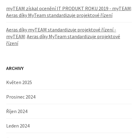
myTEAM získal ocenění IT PRODUKT ROKU 2019 - myTEAM
:
Aeras díky MyTeam standardizuje projektové řízení
Aeras díky myTEAM standardizuje projektové řízení -
myTEAM
:
Aeras díky MyTeam standardizuje projektové
řízení
ARCHIVY
Květen 2025
Prosinec 2024
Říjen 2024
Leden 2024