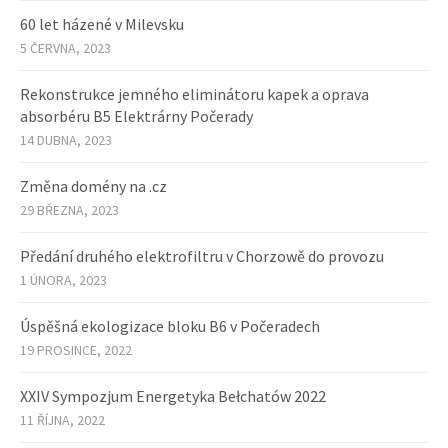
60 let házené v Milevsku
5 ČERVNA, 2023
Rekonstrukce jemného eliminátoru kapek a oprava
absorbéru B5 Elektrárny Počerady
14 DUBNA, 2023
Změna domény na .cz
29 BŘEZNA, 2023
Předání druhého elektrofiltru v Chorzowě do provozu
1 ÚNORA, 2023
Úspěšná ekologizace bloku B6 v Počeradech
19 PROSINCE, 2022
XXIV Sympozjum Energetyka Bełchatów 2022
11 ŘÍJNA, 2022