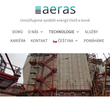
Přejít
k
obsahu
Umožňujeme vyrábět energii čistě a levně
webu
DOMŮ
O NÁS
TECHNOLOGIE
SLUŽBY
KARIÉRA
KONTAKT
ČEŠTINA
POMÁHÁME