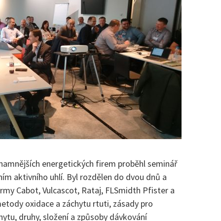
namnějších energetických firem proběhl seminář
ím aktivního uhlí. Byl rozdělen do dvou dnů a
firmy Cabot, Vulcascot, Rataj, FLSmidth Pfister a
metody oxidace a záchytu rtuti, zásady pro
chytu, druhy, složení a způsoby dávkování