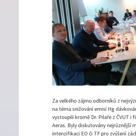
Za velkého zájmu odborníků z nejvýz
na téma snižování emisí Hg dávkován
vystoupili kromě Dr. Pilaře z ČVUT i 
Aeras. Byly diskutovány nejrůznější 
intenzifikaci EO či TF pro zvýšení zá