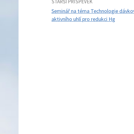
Navigace
STARŠÍ PŘÍSPĚVEK
Seminář na téma Technologie dávko
pro
aktivního uhlí pro redukci Hg
příspěvky