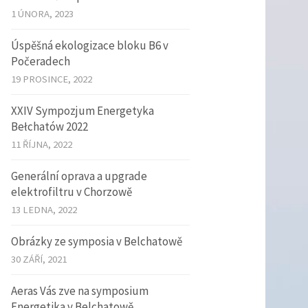
1 ÚNORA, 2023
Úspěšná ekologizace bloku B6 v
Počeradech
19 PROSINCE, 2022
XXIV Sympozjum Energetyka
Bełchatów 2022
11 ŘÍJNA, 2022
Generální oprava a upgrade
elektrofiltru v Chorzowě
13 LEDNA, 2022
Obrázky ze symposia v Belchatowě
30 ZÁŘÍ, 2021
Aeras Vás zve na symposium
Energetika v Belchatowě