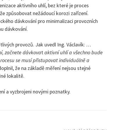
enizace aktivního uhlí, bez které je proces
že způsobovat nežádoucí korozi zařízení.
ického dávkování pro minimalizaci provozních
mu dávkování.
tlivých provozů. Jak uvedl Ing. Václavík:
…
ení, začnete dávkova
t
aktivní uhlí a všechno bude
procesu se musí přistupovat individuálně a
 doplnil, že na základě měření nejsou stejné
né lokalitě.
ní a vyzbrojeni novými poznatky.