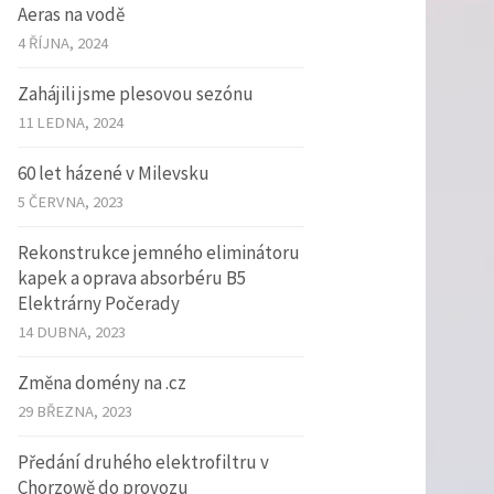
Aeras na vodě
4 ŘÍJNA, 2024
Zahájili jsme plesovou sezónu
11 LEDNA, 2024
60 let házené v Milevsku
5 ČERVNA, 2023
Rekonstrukce jemného eliminátoru
kapek a oprava absorbéru B5
Elektrárny Počerady
14 DUBNA, 2023
Změna domény na .cz
29 BŘEZNA, 2023
Předání druhého elektrofiltru v
Chorzowě do provozu