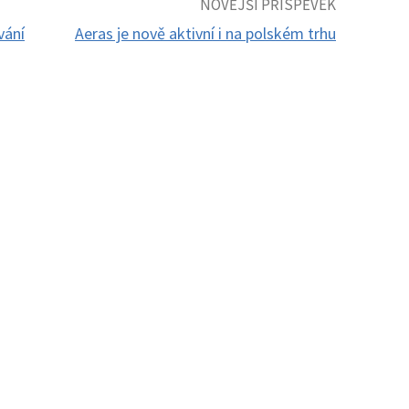
NOVĚJŠÍ PŘÍSPĚVEK
vání
Aeras je nově aktivní i na polském trhu